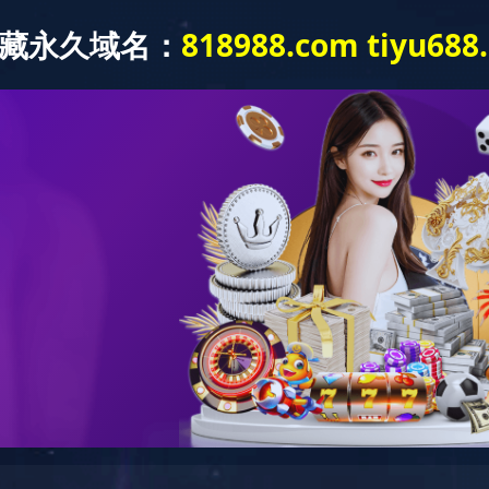
于我们
新闻中心
产品展示
设备展示
技