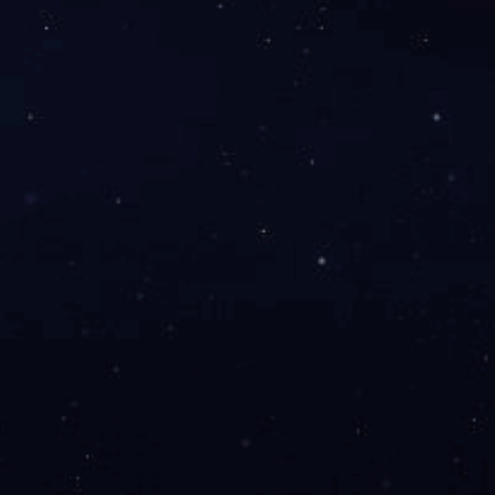
现代企业的方向与时间一同前进。
客服邮箱：
hugang@wtb.com
供技术支持