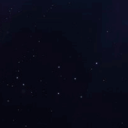
识别二维码，关注公众号
本司将致力于不断的改进产品生
地 址：凌海大有临海经济产业区曙光路南侧中央大街东
版权所有◎202