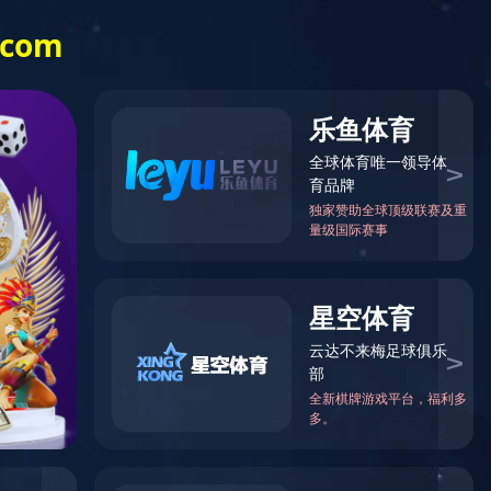
日语版
0416-3885266
术服务
招聘信息
在线留言