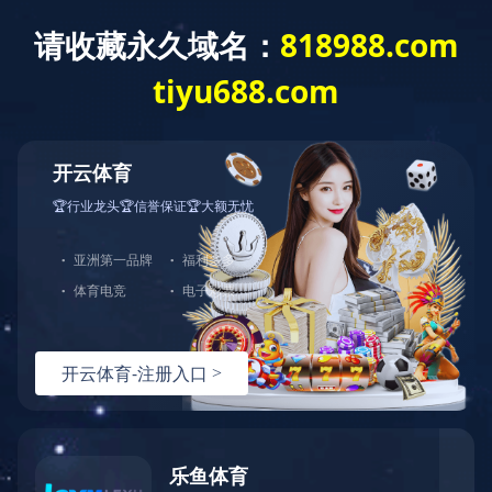
日语版
160冲床