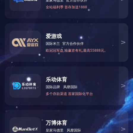
本司将致力于不断的改进产品生产工艺和品质，并且不断的发展新
的产品去保持市场的竞争能力。正朝着现代企业的方向与时间一同
前进。
以“真诚、务实、优质、高效”为企业宗旨，竭诚为各界人士服务。
地 址：凌海大有临海经济产业区曙光路南侧中央大街东侧
客服热线：0416-3885266