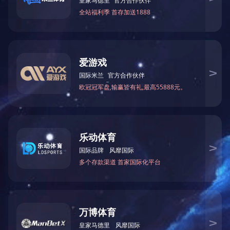
本司将致力于不断的改进产品生产工艺和品质，并且不断的发展新
的产品去保持市场的竞争能力。正朝着现代企业的方向与时间一同
前进。
以“真诚、务实、优质、高效”为企业宗旨，竭诚为各界人士服务。
地 址：凌海大有临海经济产业区曙光路南侧中央大街东侧
客服热线：0416-3885266